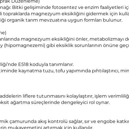
 Toprak Düzenleme)
 Bitki gelişiminde fotosentez ve enzim faaliyetleri için 
 topraklarda magnezyum eksikliğini gidermek için kullan
iği organik tarım mevzuatına uygun formları bulunur.
me)
anlarında magnezyum eksikliğini önler, metabolizmayı de
(hipomagnezemi) gibi eksiklik sorunlarının önüne geçme
ği’nde E518 koduyla tanımlanır.
iminde kaynatma tuzu, tofu yapımında pıhtılaştırıcı, mine
rin liflere tutunmasını kolaylaştırır, işlem verimliliğini
sit ağartma süreçlerinde dengeleyici rol oynar.
ik çamurunda akış kontrolü sağlar, sır ve engobe katkıs
rin mukavemetini artırmak için kullanılır.