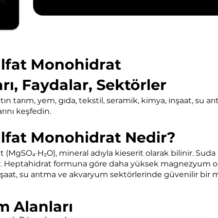
fat Monohidrat
rı, Faydalar, Sektörler
 tarım, yem, gıda, tekstil, seramik, kimya, inşaat, su a
rını keşfedin.
fat Monohidrat Nedir?
gSO₄·H₂O), mineral adıyla kieserit olarak bilinir. Suda 
. Heptahidrat formuna göre daha yüksek magnezyum oran
inşaat, su arıtma ve akvaryum sektörlerinde güvenilir bir 
m Alanları