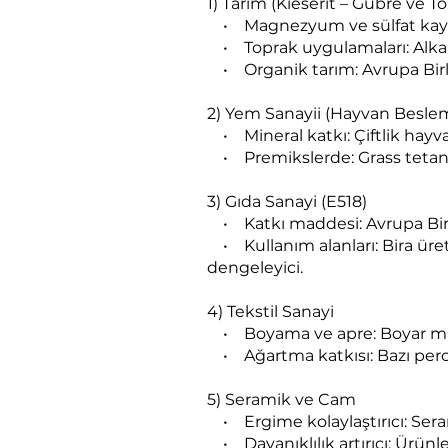
1) Tarım (Kieserit – Gübre ve
• Magnezyum ve sülfat kaynağı:
• Toprak uygulamaları: Alkali
• Organik tarım: Avrupa Birl
2) Yem Sanayii (Hayvan Besle
• Mineral katkı: Çiftlik hayv
• Premikslerde: Grass tetany 
3) Gıda Sanayi (E518)
• Katkı maddesi: Avrupa Birli
• Kullanım alanları: Bira üret
dengeleyici.
4) Tekstil Sanayi
• Boyama ve apre: Boyar maddele
• Ağartma katkısı: Bazı perok
5) Seramik ve Cam
• Ergime kolaylaştırıcı: Seram
• Dayanıklılık artırıcı: Ürünle