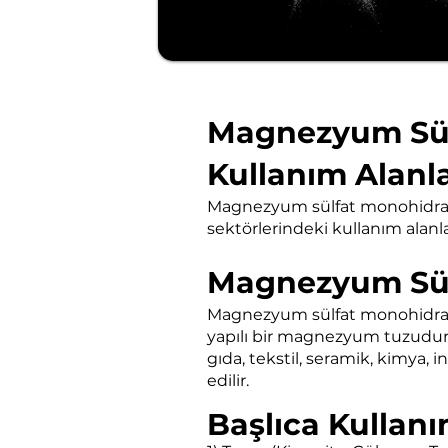
Magnezyum Sül
Kullanım Alanla
Magnezyum sülfat monohidratın
sektörlerindeki kullanım alanla
Magnezyum Sül
Magnezyum sülfat monohidrat (M
yapılı bir magnezyum tuzudur
gıda, tekstil, seramik, kimya, 
edilir.
Başlıca Kullanı