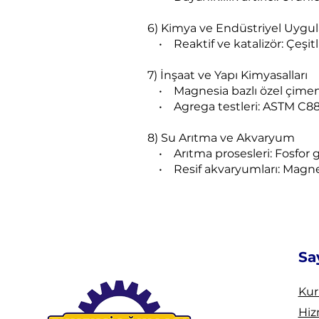
6) Kimya ve Endüstriyel Uygu
• Reaktif ve katalizör: Çeşitli
7) İnşaat ve Yapı Kimyasalları
• Magnesia bazlı özel çimentola
• Agrega testleri: ASTM C88 st
8) Su Arıtma ve Akvaryum
• Arıtma prosesleri: Fosfor gi
• Resif akvaryumları: Magnezy
Sa
Kur
Hiz