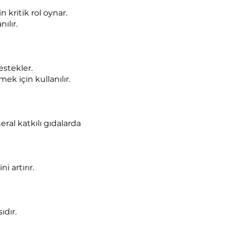
kritik rol oynar.
ılır.
stekler.
k için kullanılır.
ral katkılı gıdalarda
 artırır.
ıdır.