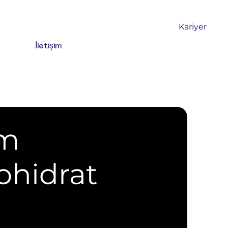
Kariyer
İletişim
m
ohidrat