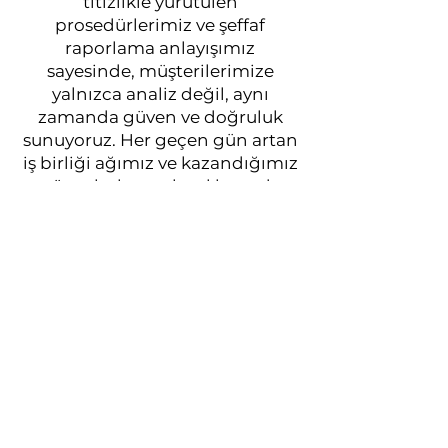
titizlikle yürütülen
prosedürlerimiz ve şeffaf
raporlama anlayışımız
sayesinde, müşterilerimize
yalnızca analiz değil, aynı
zamanda güven ve doğruluk
sunuyoruz. Her geçen gün artan
iş birliği ağımız ve kazandığımız
güvenle, hem ulusal hem de
uluslararası alanda sektöre yön
veren bir laboratuvar olma
vizyonumuzu kararlılıkla
sürdürüyoruz.
Akredite Ve Güvenilir
Laboratuvar Hizmetleri
Analiz Hizmetlerimizi Keşfedin